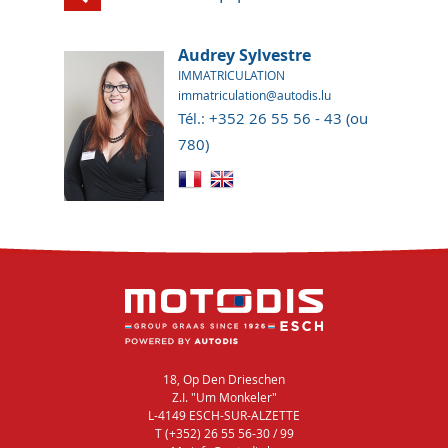
Audrey Sylvestre
IMMATRICULATION
immatriculation@autodis.lu
Tél.: +352 26 55 56 - 43 (ou
780)
18, Op Den Drieschen
Z.I. "Um Monkeler"
L-4149 ESCH-SUR-ALZETTE
T (+352) 26 55 56-30 / 99