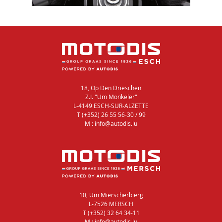
18, Op Den Drieschen
Z.I. "Um Monkeler"
L-4149 ESCH-SUR-ALZETTE
T (+352) 26 55 56-30 / 99
M : info@autodis.lu
10, Um Mierscherbierg
L-7526 MERSCH
T (+352) 32 64 34-11
M : info@autodis.lu