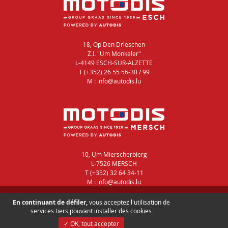
18, Op Den Drieschen
Z.I. "Um Monkeler"
L-4149 ESCH-SUR-ALZETTE
T (+352) 26 55 56-30 / 99
M : info@autodis.lu
10, Um Mierscherbierg
L-7526 MERSCH
T (+352) 32 64 34-11
M : info@autodis.lu
Autorisation d’établissement : 00126936
En continuant de défiler,
vous acceptez l'utilisation de
Restons en contact
-
Gérer mes informations
services tiers pouvant installer des cookies
✓ OK, tout accepter