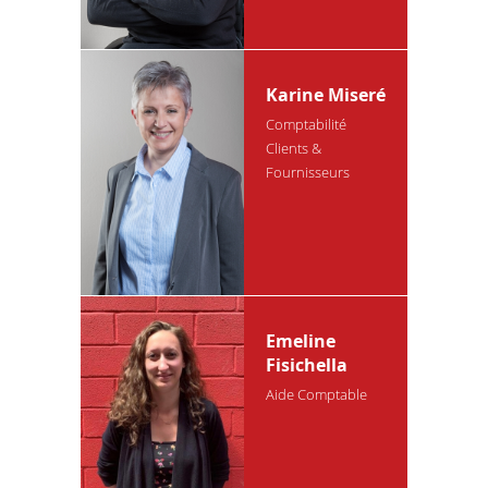
wholesales,
Directeur
ressources
humaines
Karine Miseré
Comptabilité
Clients &
Fournisseurs
Daniel Da
Costa
Directeur
Département
Moto
Emeline
Fisichella
Aide Comptable