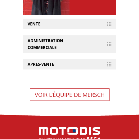
VENTE
ADMINISTRATION
Eric
COMMERCIALE
Romanazzi
Chef de ventes
APRÈS-VENTE
Moto Esch
Audrey
Sylvestre
Atelier mécanique
Immatriculation
VOIR L'ÉQUIPE DE MERSCH
Magasin
ATELIER MÉCANIQUE
MAGASIN
Angelo
Ribeiro
Guillaume