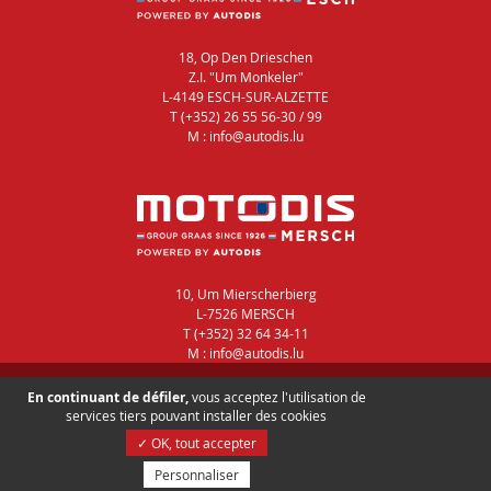
Bastos
Magasinier
18, Op Den Drieschen
Z.I. "Um Monkeler"
L-4149 ESCH-SUR-ALZETTE
T (+352) 26 55 56-30 / 99
M : info@autodis.lu
10, Um Mierscherbierg
L-7526 MERSCH
T (+352) 32 64 34-11
M : info@autodis.lu
Autorisation d’établissement : 00126936
En continuant de défiler,
vous acceptez l'utilisation de
Restons en contact
-
Gérer mes informations
services tiers pouvant installer des cookies
✓ OK, tout accepter
Personnaliser