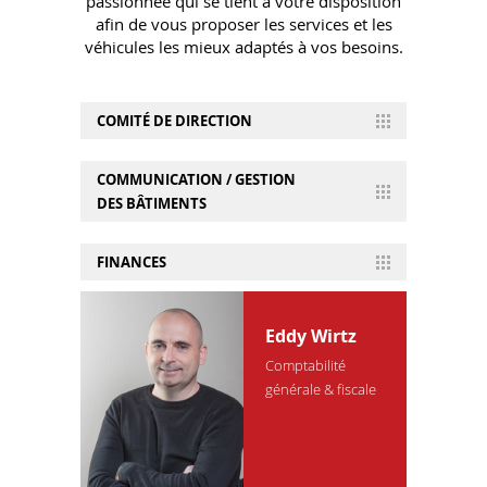
passionnée qui se tient à votre disposition
afin de vous proposer les services et les
véhicules les mieux adaptés à vos besoins.
COMITÉ DE DIRECTION
COMMUNICATION / GESTION
Marc Graas
DES BÂTIMENTS
CEO
FINANCES
Elodie Rosso
Communication et
Bâtiments
Eddy Wirtz
Comptabilité
générale & fiscale
Alicia Graas
Directeur