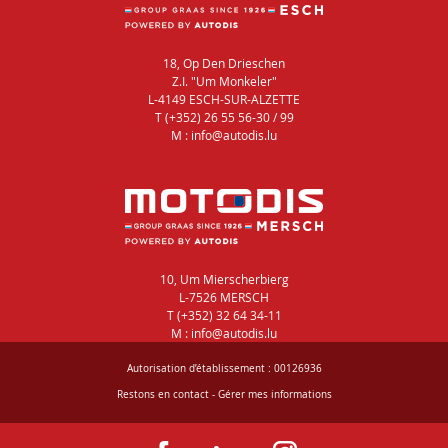
18, Op Den Drieschen
Z.I. "Um Monkeler"
L-4149 ESCH-SUR-ALZETTE
T (+352) 26 55 56-30 / 99
M : info@autodis.lu
10, Um Mierscherbierg
L-7526 MERSCH
T (+352) 32 64 34-11
M : info@autodis.lu
Autorisation d’établissement : 00126936
Restons en contact
-
Gérer mes informations